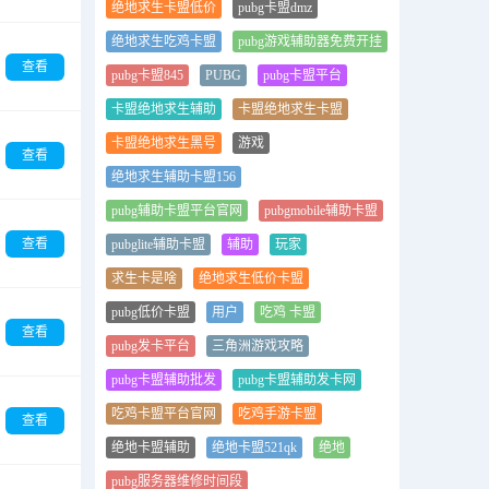
绝地求生卡盟低价
pubg卡盟dmz
绝地求生吃鸡卡盟
pubg游戏辅助器免费开挂
查看
pubg卡盟845
PUBG
pubg卡盟平台
卡盟绝地求生辅助
卡盟绝地求生卡盟
卡盟绝地求生黑号
游戏
查看
绝地求生辅助卡盟156
pubg辅助卡盟平台官网
pubgmobile辅助卡盟
查看
pubglite辅助卡盟
辅助
玩家
求生卡是啥
绝地求生低价卡盟
pubg低价卡盟
用户
吃鸡 卡盟
查看
pubg发卡平台
三角洲游戏攻略
pubg卡盟辅助批发
pubg卡盟辅助发卡网
吃鸡卡盟平台官网
吃鸡手游卡盟
查看
绝地卡盟辅助
绝地卡盟521qk
绝地
pubg服务器维修时间段