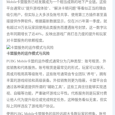
Mobile卡盟服务已经发展成为一个相当成熟的地下产业链。这些
平台通常以"提升游戏体验"、"解决卡顿问题"等看似正当的理由
吸引用户，但实际上大多涉及账号共享、使用第三方插件甚至直
接提供作弊软件。根据最新数据显示，仅在2025年第一季度，就
有超过30万名玩家因使用此类服务而遭遇账号封禁，这一数字比
去年同期增长了近40%，反映出游戏厂商打击力度的提升和玩家
对卡盟服务的依赖程度。
卡盟服务的运作模式与风险
PUBG Mobile卡盟的运作模式通常分为几种类型：账号租赁、外
挂销售和代练服务。账号租赁是最常见的形式，玩家可以按天、
周或月租用高等级账号，这些账号通常由专业团队"养号"，拥有
丰富的游戏经验和高级装备。外挂销售则更为隐蔽，卡盟平台会
通过各种渠道提供所谓的"辅助工具"，这些工具往往能够实现透
视、自瞄等功能，严重破坏游戏公平性。代练服务则是玩家付费
让他人代为提升段位或完成特定任务，这种服务看似无害，但实
际上同样违反了游戏用户协议。
使用PUBG Mobile卡盟服务的风险远超大多数玩家的想象。账号