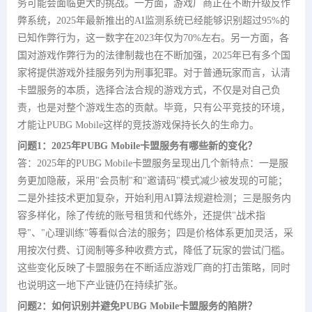
务可能会面临更大的挑战。一方面，游戏厂商正在不断升级反作
弊系统，2025年最新推出的AI监测系统已经能够识别超过95%的
已知作弊行为，这一数字在2023年仅为70%左右。另一方面，各
国对游戏作弊行为的法律制裁也在不断加强，2025年已有多个国
家将提供游戏外挂服务列为刑事犯罪。对于普通玩家而言，认清
卡盟服务的本质，选择合法合规的游戏方式，不仅是对自己负
责，也是对整个游戏生态的贡献。毕竟，只有公平竞技的环境，
才能让PUBG Mobile这样的竞技游戏保持长久的生命力。
问题1：2025年PUBG Mobile卡盟服务有哪些新的变化？
答：2025年的PUBG Mobile卡盟服务呈现出几个新特点：一是服
务更加隐蔽，采用"会员制"和"邀请码"模式减少被发现的可能；
二是外挂技术更加复杂，开始利用AI算法规避检测；三是服务内
容多样化，除了传统的账号租赁和代练外，还提供"战术指
导"、"心理训练"等看似合法的服务；四是价格体系更加灵活，采
用按次付费、订阅制等多种收费方式，降低了玩家的尝试门槛。
这些变化反映了卡盟服务在不断适应游戏厂商的打击策略，同时
也说明这一地下产业链仍在持续扩张。
问题2：如何识别并避免PUBG Mobile卡盟服务的陷阱？